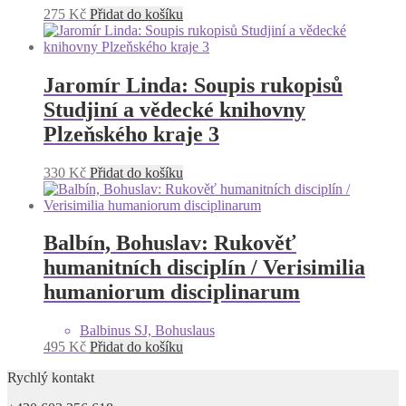
275
Kč
Přidat do košíku
Jaromír Linda: Soupis rukopisů
Studjiní a vědecké knihovny
Plzeňského kraje 3
330
Kč
Přidat do košíku
Balbín, Bohuslav: Rukověť
humanitních disciplín / Verisimilia
humaniorum disciplinarum
Balbinus SJ, Bohuslaus
495
Kč
Přidat do košíku
Rychlý kontakt