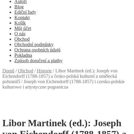
Autoři
Blog
Ediční řady
Kontakt
Košík
Můj účet
O nás
Obchod
Obchodní podmínky
Ochrana osobních údajů
Pokladna
Způsob doručení a platby
Domů
/
Obchod
/
Historie
/
Libor Martinek (ed.): Joseph von
Eichendorff (1788-1857) a česko-polská kulturní a umělecká
pohraničí / Joseph von Eichendorff (1788-1857) i czesko-polskie
kulturowe i artystyczne pogranicza
Libor Martinek (ed.): Joseph