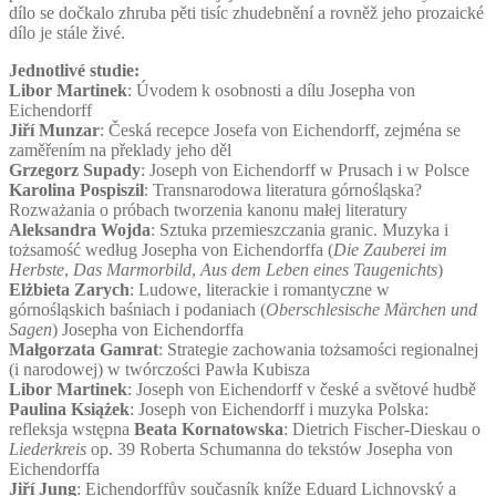
dílo se dočkalo zhruba pěti tisíc zhudebnění a rovněž jeho prozaické
dílo je stále živé.
Jednotlivé studie:
Libor Martinek
: Úvodem k osobnosti a dílu Josepha von
Eichendorff
Jiří Munzar
: Česká recepce Josefa von Eichendorff, zejména se
zaměřením na překlady jeho děl
Grzegorz Supady
: Joseph von Eichendorff w Prusach i w Polsce
Karolina Pospiszil
: Transnarodowa literatura górnośląska?
Rozważania o próbach tworzenia kanonu małej literatury
Aleksandra Wojda
: Sztuka przemieszczania granic. Muzyka i
tożsamość według Josepha von Eichendorffa (
Die Zauberei im
Herbste
,
Das Marmorbild
,
Aus dem Leben eines Taugenichts
)
Elżbieta Zarych
: Ludowe, literackie i romantyczne w
górnośląskich baśniach i podaniach (
Oberschlesische Märchen und
Sagen
) Josepha von Eichendorffa
Małgorzata Gamrat
: Strategie zachowania tożsamości regionalnej
(i narodowej) w twórczości Pawła Kubisza
Libor Martinek
: Joseph von Eichendorff v české a světové hudbě
Paulina Książek
: Joseph von Eichendorff i muzyka Polska:
refleksja wstępna
Beata Kornatowska
: Dietrich Fischer-Dieskau o
Liederkreis
op. 39 Roberta Schumanna do tekstów Josepha von
Eichendorffa
Jiří Jung
: Eichendorffův současník kníže Eduard Lichnovský a