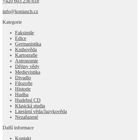
+420 603 256 618
info@koniasch.cz
Kategorie
Faksimile
Edice
Germanistika
Knihověda
Kartografie
Astronomie
Dějiny vědy
Medievistika
Divadlo
Filozofie
Historie
Hudba
Hudební CD
Klasická studia
Literární věda/Jazykověda
Nezařazené
Další informace
Kontakt