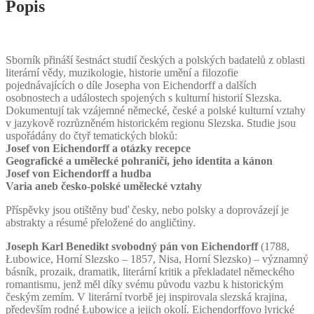
Popis
Eichendorff
(1788-
1857)
a
Sborník přináší šestnáct studií českých a polských badatelů z oblasti
česko-
literární vědy, muzikologie, historie umění a filozofie
polská
pojednávajících o díle Josepha von Eichendorff a dalších
kulturní
osobnostech a událostech spojených s kulturní historií Slezska.
a
Dokumentují tak vzájemné německé, české a polské kulturní vztahy
umělecká
v jazykově rozrůzněném historickém regionu Slezska. Studie jsou
pohraničí
uspořádány do čtyř tematických bloků:
/
Josef von Eichendorff a otázky recepce
Joseph
Geografické a umělecké pohraničí, jeho identita a kánon
von
Josef von Eichendorff a hudba
Eichendorff
Varia aneb česko-polské umělecké vztahy
(1788-
1857)
Příspěvky jsou otištěny buď česky, nebo polsky a doprovázejí je
i
abstrakty a résumé přeložené do angličtiny.
czesko-
polskie
Joseph Karl Benedikt svobodný pán von Eichendorff
(1788,
kulturowe
Łubowice, Horní Slezsko – 1857, Nisa, Horní Slezsko) – významný
i
básník, prozaik, dramatik, literární kritik a překladatel německého
artystyczne
romantismu, jenž měl díky svému původu vazbu k historickým
pogranicza
českým zemím. V literární tvorbě jej inspirovala slezská krajina,
množství
především rodné Łubowice a jejich okolí. Eichendorffovo lyrické