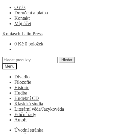
Přeskočit
Přejít
O nás
na
k
Doručení a platba
navigaci
obsahu
Kontakt
webu
Můj účet
Koniasch Latin Press
0
Kč
0 položek
Hledat:
Hledat
Menu
Divadlo
Filozofie
Historie
Hudba
Hudební CD
Klasická studia
Literární věda/Jazykověda
Ediční řady
Autoři
Úvodní stránka