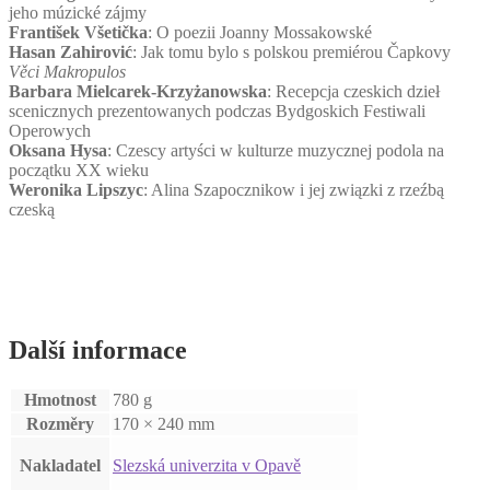
jeho múzické zájmy
František Všetička
: O poezii Joanny Mossakowské
Hasan Zahirović
: Jak tomu bylo s polskou premiérou Čapkovy
Věci Makropulos
Barbara Mielcarek-Krzyżanowska
: Recepcja czeskich dzieł
scenicznych prezentowanych podczas Bydgoskich Festiwali
Operowych
Oksana Hysa
: Czescy artyści w kulturze muzycznej podola na
początku XX wieku
Weronika Lipszyc
: Alina Szapocznikow i jej związki z rzeźbą
czeską
Další informace
Hmotnost
780 g
Rozměry
170 × 240 mm
Nakladatel
Slezská univerzita v Opavě