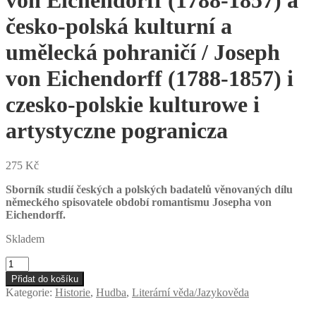
von Eichendorff (1788-1857) a
česko-polská kulturní a
umělecká pohraničí / Joseph
von Eichendorff (1788-1857) i
czesko-polskie kulturowe i
artystyczne pogranicza
275
Kč
Sborník studií českých a polských badatelů věnovaných dílu
německého spisovatele období romantismu Josepha von
Eichendorff.
Skladem
Libor
Martinek
Přidat do košíku
(ed.):
Kategorie:
Historie
,
Hudba
,
Literární věda/Jazykověda
Joseph
von