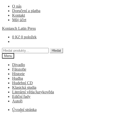
Přeskočit
Přejít
O nás
na
k
Doručení a platba
navigaci
obsahu
Kontakt
webu
Můj účet
Koniasch Latin Press
0
Kč
0 položek
Hledat:
Hledat
Menu
Divadlo
Filozofie
Historie
Hudba
Hudební CD
Klasická studia
Literární věda/Jazykověda
Ediční řady
Autoři
Úvodní stránka