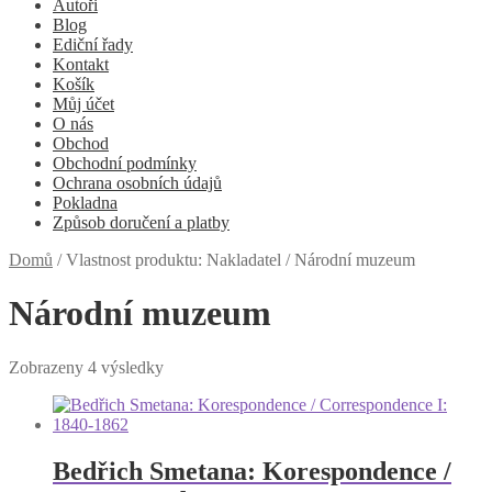
Autoři
Blog
Ediční řady
Kontakt
Košík
Můj účet
O nás
Obchod
Obchodní podmínky
Ochrana osobních údajů
Pokladna
Způsob doručení a platby
Domů
/
Vlastnost produktu: Nakladatel
/
Národní muzeum
Národní muzeum
Zobrazeny 4 výsledky
Bedřich Smetana: Korespondence /