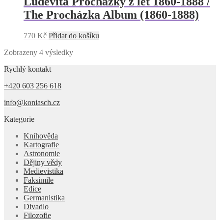
Ludevíta Procházky z let 1860-­1888 /
The Procházka Album (1860­-1888)
770
Kč
Přidat do košíku
Zobrazeny 4 výsledky
Rychlý kontakt
+420 603 256 618
info@koniasch.cz
Kategorie
Knihověda
Kartografie
Astronomie
Dějiny vědy
Medievistika
Faksimile
Edice
Germanistika
Divadlo
Filozofie