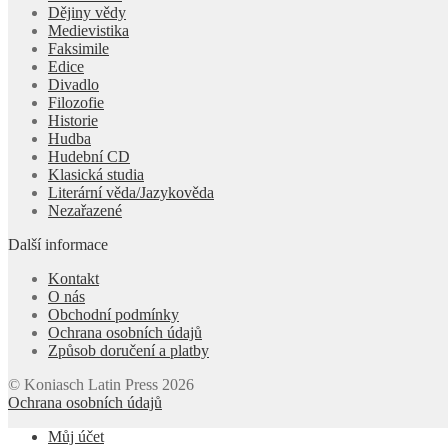
Dějiny vědy
Medievistika
Faksimile
Edice
Divadlo
Filozofie
Historie
Hudba
Hudební CD
Klasická studia
Literární věda/Jazykověda
Nezařazené
Další informace
Kontakt
O nás
Obchodní podmínky
Ochrana osobních údajů
Způsob doručení a platby
© Koniasch Latin Press 2026
Ochrana osobních údajů
Můj účet