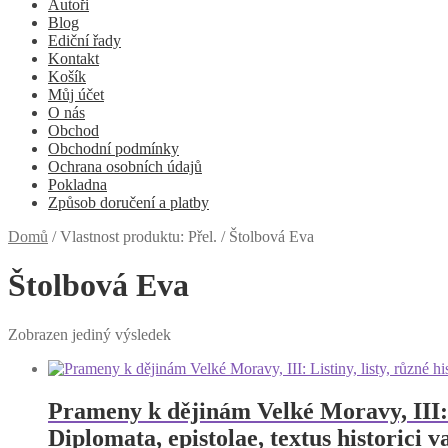
Autoři
Blog
Ediční řady
Kontakt
Košík
Můj účet
O nás
Obchod
Obchodní podmínky
Ochrana osobních údajů
Pokladna
Způsob doručení a platby
Domů
/
Vlastnost produktu: Přel.
/
Štolbová Eva
Štolbová Eva
Zobrazen jediný výsledek
Prameny k dějinám Velké Moravy, III: Li
Diplomata, epistolae, textus historici va