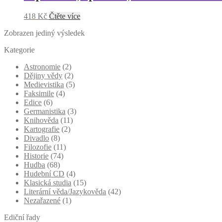
418
Kč
Čtěte více
Zobrazen jediný výsledek
Kategorie
Astronomie
(2)
Dějiny vědy
(2)
Medievistika
(5)
Faksimile
(4)
Edice
(6)
Germanistika
(3)
Knihověda
(11)
Kartografie
(2)
Divadlo
(8)
Filozofie
(11)
Historie
(74)
Hudba
(68)
Hudební CD
(4)
Klasická studia
(15)
Literární věda/Jazykověda
(42)
Nezařazené
(1)
Ediční řady