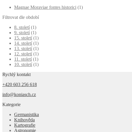
Magnae Moraviae fontes historici
(1)
Filtrovat dle období
8. století
(1)
9. století
(1)
15. století
(1)
14. století
(1)
13. století
(1)
12. století
(1)
11. století
(1)
10. století
(1)
Rychlý kontakt
+420 603 256 618
info@koniasch.cz
Kategorie
Germanistika
Knihověda
Kartografie
Astronomie