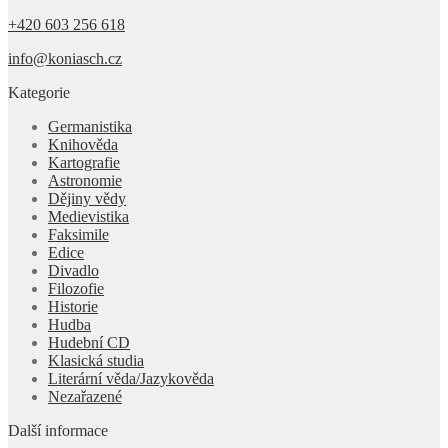
+420 603 256 618
info@koniasch.cz
Kategorie
Germanistika
Knihověda
Kartografie
Astronomie
Dějiny vědy
Medievistika
Faksimile
Edice
Divadlo
Filozofie
Historie
Hudba
Hudební CD
Klasická studia
Literární věda/Jazykověda
Nezařazené
Další informace