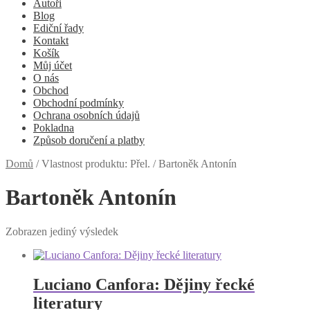
Autoři
Blog
Ediční řady
Kontakt
Košík
Můj účet
O nás
Obchod
Obchodní podmínky
Ochrana osobních údajů
Pokladna
Způsob doručení a platby
Domů
/
Vlastnost produktu: Přel.
/
Bartoněk Antonín
Bartoněk Antonín
Zobrazen jediný výsledek
Luciano Canfora: Dějiny řecké
literatury