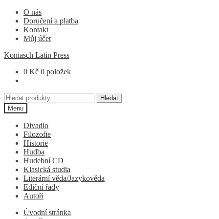
Přeskočit
Přejít
O nás
na
k
Doručení a platba
navigaci
obsahu
Kontakt
webu
Můj účet
Koniasch Latin Press
0
Kč
0 položek
Hledat:
Hledat
Menu
Divadlo
Filozofie
Historie
Hudba
Hudební CD
Klasická studia
Literární věda/Jazykověda
Ediční řady
Autoři
Úvodní stránka