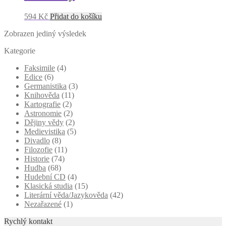
594
Kč
Přidat do košíku
Zobrazen jediný výsledek
Kategorie
Faksimile
(4)
Edice
(6)
Germanistika
(3)
Knihověda
(11)
Kartografie
(2)
Astronomie
(2)
Dějiny vědy
(2)
Medievistika
(5)
Divadlo
(8)
Filozofie
(11)
Historie
(74)
Hudba
(68)
Hudební CD
(4)
Klasická studia
(15)
Literární věda/Jazykověda
(42)
Nezařazené
(1)
Rychlý kontakt