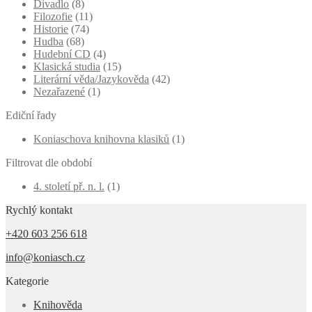
Divadlo
(8)
Filozofie
(11)
Historie
(74)
Hudba
(68)
Hudební CD
(4)
Klasická studia
(15)
Literární věda/Jazykověda
(42)
Nezařazené
(1)
Ediční řady
Koniaschova knihovna klasiků
(1)
Filtrovat dle období
4. století př. n. l.
(1)
Rychlý kontakt
+420 603 256 618
info@koniasch.cz
Kategorie
Knihověda