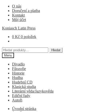
Přeskočit
Přejít
O nás
na
k
Doručení a platba
navigaci
obsahu
Kontakt
webu
Můj účet
Koniasch Latin Press
0
Kč
0 položek
Hledat:
Hledat
Menu
Divadlo
Filozofie
Historie
Hudba
Hudební CD
Klasická studia
Literární věda/Jazykověda
Ediční řady
Autoři
Úvodní stránka