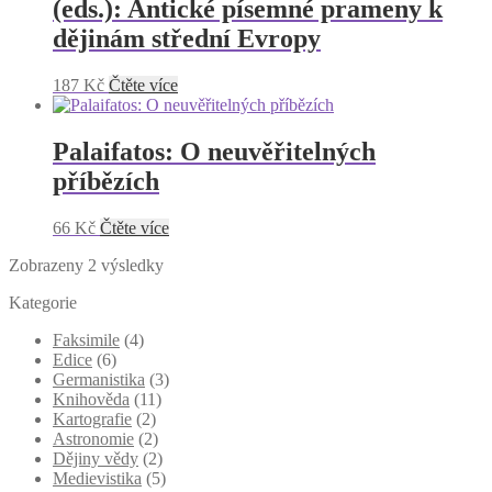
(eds.): Antické písemné prameny k
dějinám střední Evropy
187
Kč
Čtěte více
Palaifatos: O neuvěřitelných
příbězích
66
Kč
Čtěte více
Zobrazeny 2 výsledky
Kategorie
Faksimile
(4)
Edice
(6)
Germanistika
(3)
Knihověda
(11)
Kartografie
(2)
Astronomie
(2)
Dějiny vědy
(2)
Medievistika
(5)