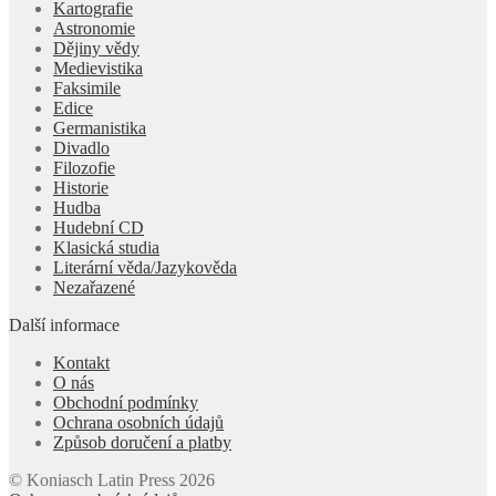
Kartografie
Astronomie
Dějiny vědy
Medievistika
Faksimile
Edice
Germanistika
Divadlo
Filozofie
Historie
Hudba
Hudební CD
Klasická studia
Literární věda/Jazykověda
Nezařazené
Další informace
Kontakt
O nás
Obchodní podmínky
Ochrana osobních údajů
Způsob doručení a platby
© Koniasch Latin Press 2026