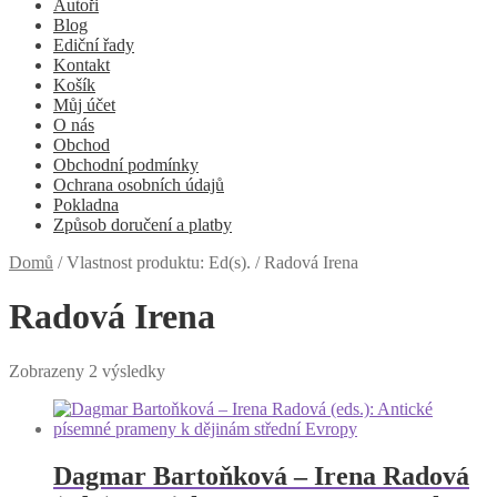
Autoři
Blog
Ediční řady
Kontakt
Košík
Můj účet
O nás
Obchod
Obchodní podmínky
Ochrana osobních údajů
Pokladna
Způsob doručení a platby
Domů
/
Vlastnost produktu: Ed(s).
/
Radová Irena
Radová Irena
Zobrazeny 2 výsledky
Dagmar Bartoňková – Irena Radová