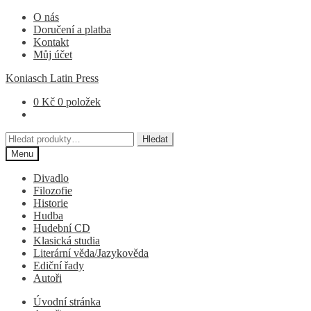
Přeskočit
Přejít
O nás
na
k
Doručení a platba
navigaci
obsahu
Kontakt
webu
Můj účet
Koniasch Latin Press
0
Kč
0 položek
Hledat:
Hledat
Menu
Divadlo
Filozofie
Historie
Hudba
Hudební CD
Klasická studia
Literární věda/Jazykověda
Ediční řady
Autoři
Úvodní stránka