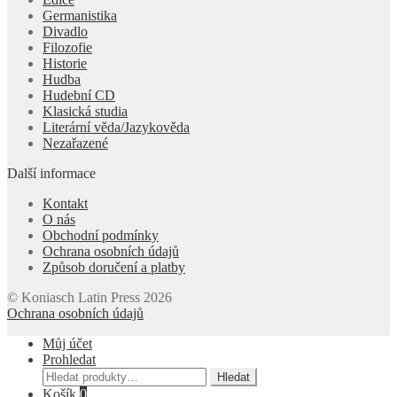
Germanistika
Divadlo
Filozofie
Historie
Hudba
Hudební CD
Klasická studia
Literární věda/Jazykověda
Nezařazené
Další informace
Kontakt
O nás
Obchodní podmínky
Ochrana osobních údajů
Způsob doručení a platby
© Koniasch Latin Press 2026
Ochrana osobních údajů
Můj účet
Prohledat
Hledat:
Hledat
Košík
0