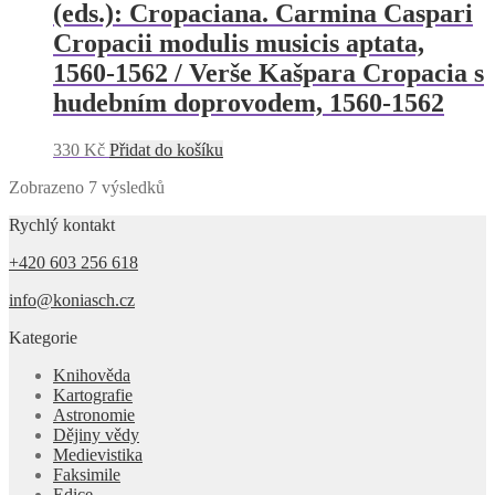
(eds.): Cropaciana. Carmina Caspari
Cropacii modulis musicis aptata,
1560-1562 / Verše Kašpara Cropacia s
hudebním doprovodem, 1560-1562
330
Kč
Přidat do košíku
Zobrazeno 7 výsledků
Rychlý kontakt
+420 603 256 618
info@koniasch.cz
Kategorie
Knihověda
Kartografie
Astronomie
Dějiny vědy
Medievistika
Faksimile
Edice