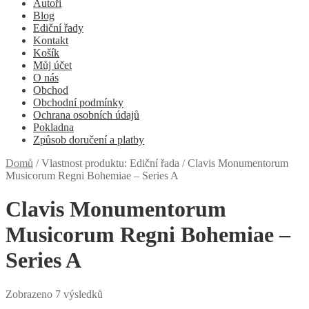
Autoři
Blog
Ediční řady
Kontakt
Košík
Můj účet
O nás
Obchod
Obchodní podmínky
Ochrana osobních údajů
Pokladna
Způsob doručení a platby
Domů
/
Vlastnost produktu: Ediční řada
/
Clavis Monumentorum
Musicorum Regni Bohemiae – Series A
Clavis Monumentorum
Musicorum Regni Bohemiae –
Series A
Zobrazeno 7 výsledků