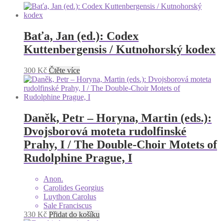
Baťa, Jan (ed.): Codex
Kuttenbergensis / Kutnohorský kodex
300
Kč
Čtěte více
Daněk, Petr – Horyna, Martin (eds.):
Dvojsborová moteta rudolfinské
Prahy, I / The Double-Choir Motets of
Rudolphine Prague, I
Anon.
Carolides Georgius
Luython Carolus
Sale Franciscus
330
Kč
Přidat do košíku